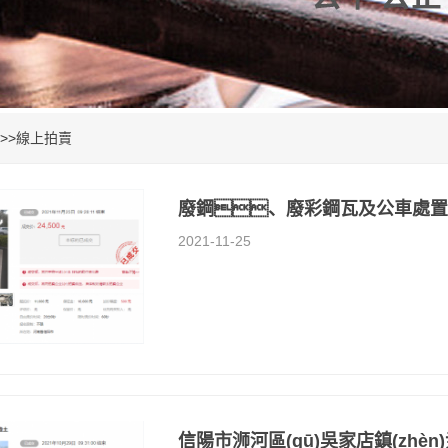
>>
線上拍賣
廢鋼、廢彩鋼瓦及公車處置
2021-11-25
信陽市浉河區(qū)吳家店鎮(zh