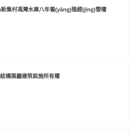
)新集村馮灣水庫八年養(yǎng)殖經(jīng)營權
鋼結構展廳建筑設施所有權