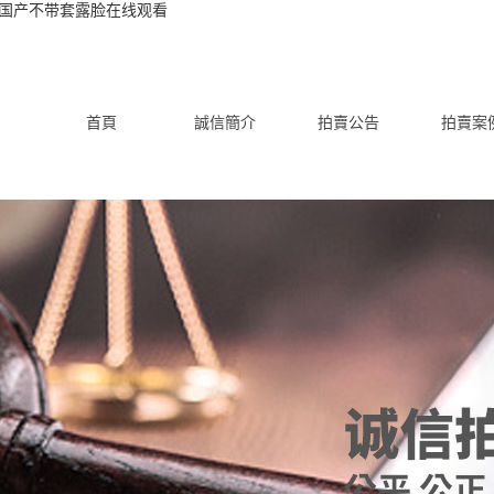
_国产不带套露脸在线观看
首頁
誠信簡介
拍賣公告
拍賣案