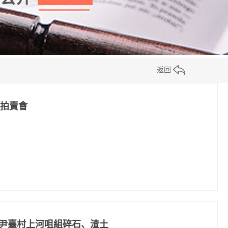
返回
拍賣會
èn)尹臺村上河咀組碎石、渣土