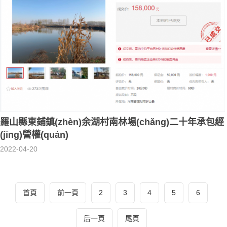
羅山縣東鋪鎮(zhèn)余湖村南林場(chǎng)二十年承包經
(jīng)營權(quán)
2022-04-20
首頁
前一頁
2
3
4
5
6
后一頁
尾頁