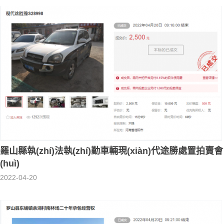
羅山縣執(zhí)法執(zhí)勤車輛現(xiàn)代途勝處置拍賣會
(huì)
2022-04-20