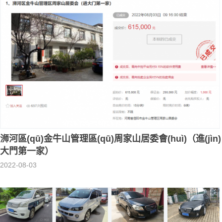
浉河區(qū)金牛山管理區(qū)周家山居委會(huì)（進(jìn)
大門第一家）
2022-08-03