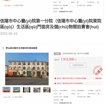
信陽市中心醫(yī)院第一分院（信陽市中心醫(yī)院東院
區(qū)）生活區(qū)門面房及儲(chǔ)物間拍賣會(huì)
2022-06-16