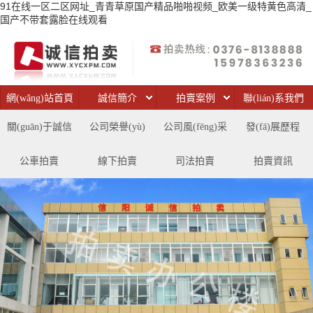
91在线一区二区网址_青青草原国产精品啪啪视频_欧美一级特黄色高清_
国产不带套露脸在线观看
網(wǎng)站首頁
誠信簡介
拍賣案例
聯(lián)系我們
關(guān)于誠信
公司榮譽(yù)
公司風(fēng)采
發(fā)展歷程
公車拍賣
線下拍賣
司法拍賣
拍賣資訊