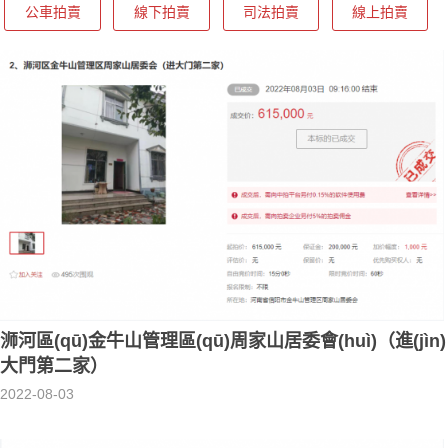
公車拍賣
線下拍賣
司法拍賣
線上拍賣
浉河區(qū)金牛山管理區(qū)周家山居委會(huì)（進(jìn)
大門第二家）
2022-08-03