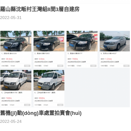
羅山縣沈畈村王灣組8間3層自建房
2022-05-31
舊機(jī)動(dòng)車處置拍賣會(huì)
2022-05-24